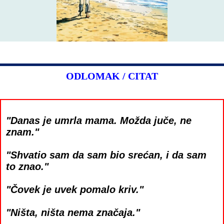
ODLOMAK / CITAT
"Danas je umrla mama. Možda juče, ne
znam."
"Shvatio sam da sam bio srećan, i da sam
to znao."
"Čovek je uvek pomalo kriv."
"Ništa, ništa nema značaja."