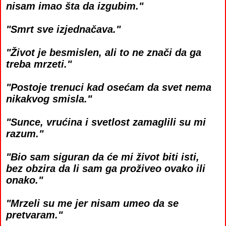
nisam imao šta da izgubim."
"Smrt sve izjednačava."
"Život je besmislen, ali to ne znači da ga
treba mrzeti."
"Postoje trenuci kad osećam da svet nema
nikakvog smisla."
"Sunce, vrućina i svetlost zamaglili su mi
razum."
"Bio sam siguran da će mi život biti isti,
bez obzira da li sam ga proživeo ovako ili
onako."
"Mrzeli su me jer nisam umeo da se
pretvaram."