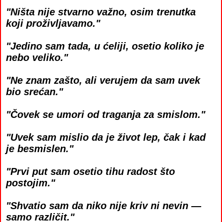
"Ništa nije stvarno važno, osim trenutka
koji proživljavamo."
"Jedino sam tada, u ćeliji, osetio koliko je
nebo veliko."
"Ne znam zašto, ali verujem da sam uvek
bio srećan."
"Čovek se umori od traganja za smislom."
"Uvek sam mislio da je život lep, čak i kad
je besmislen."
"Prvi put sam osetio tihu radost što
postojim."
"Shvatio sam da niko nije kriv ni nevin —
samo različit."