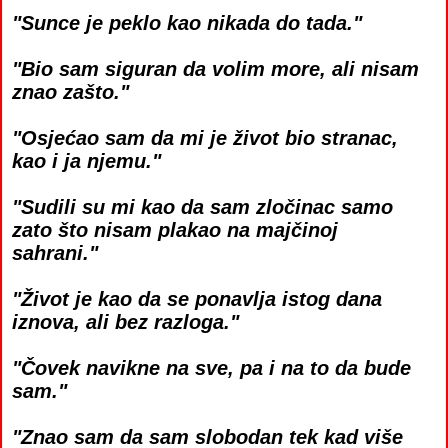
"Sunce je peklo kao nikada do tada."
"Bio sam siguran da volim more, ali nisam
znao zašto."
"Osjećao sam da mi je život bio stranac,
kao i ja njemu."
"Sudili su mi kao da sam zločinac samo
zato što nisam plakao na majčinoj
sahrani."
"Život je kao da se ponavlja istog dana
iznova, ali bez razloga."
"Čovek navikne na sve, pa i na to da bude
sam."
"Znao sam da sam slobodan tek kad više