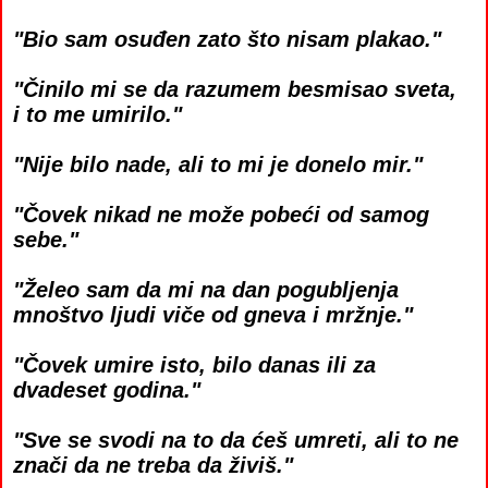
"Bio sam osuđen zato što nisam plakao."
"Činilo mi se da razumem besmisao sveta,
i to me umirilo."
"Nije bilo nade, ali to mi je donelo mir."
"Čovek nikad ne može pobeći od samog
sebe."
"Želeo sam da mi na dan pogubljenja
mnoštvo ljudi viče od gneva i mržnje."
"Čovek umire isto, bilo danas ili za
dvadeset godina."
"Sve se svodi na to da ćeš umreti, ali to ne
znači da ne treba da živiš."