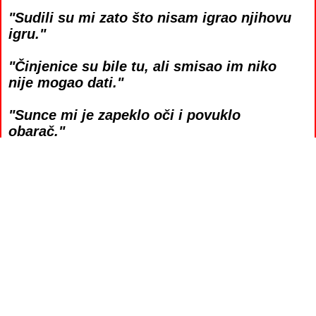
"Sudili su mi zato što nisam igrao njihovu
igru."
"Činjenice su bile tu, ali smisao im niko
nije mogao dati."
"Sunce mi je zapeklo oči i povuklo
obarač."
"U svetu bez Boga, sve je dozvoljeno, ali
ništa nije važno."
"Bio sam slobodan, iako zatvoren."
"Možda sam samo voleo tišinu više od
istine."
"Čovek ne može ništa promeniti; može
samo prihvatiti."